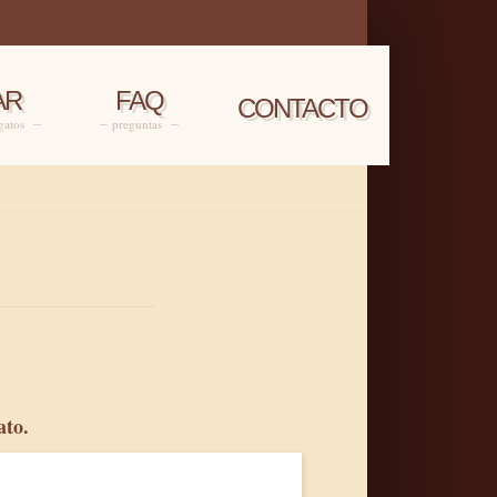
AR
FAQ
CONTACTO
 gatos
preguntas
ato.