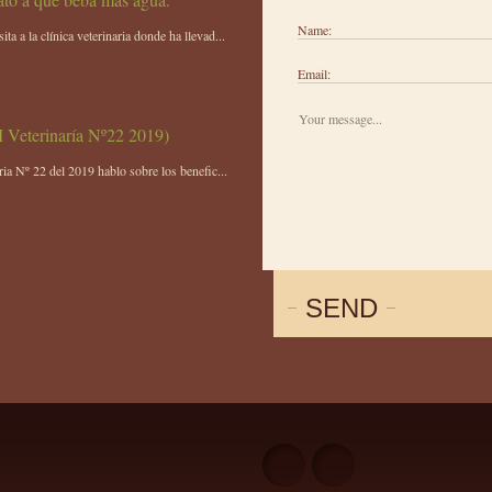
Name:
a a la clínica veterinaria donde ha llevad...
Email:
IM Veterinaría Nº22 2019)
aria Nº 22 del 2019 hablo sobre los benefic...
SEND