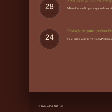
28
Miguel ha vuelto preocupado de su visit
septiembre
Etologia en gatos (revista 
24
En el articulo de la revista IMVeterin
noviembre
Holistica-Cat 2021 ©