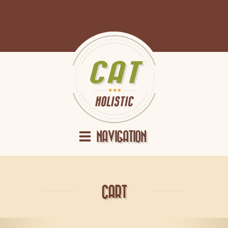
NAVIGATION
CART